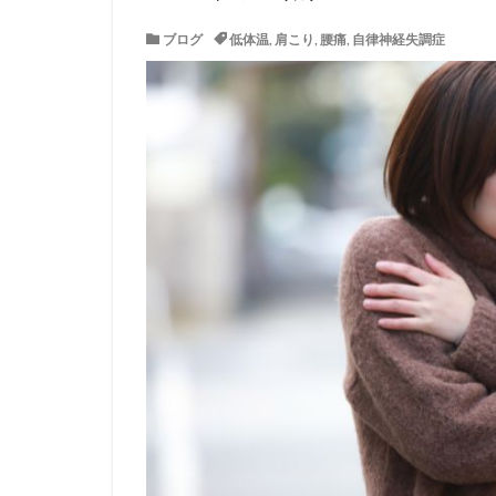
ブログ
低体温
,
肩こり
,
腰痛
,
自律神経失調症