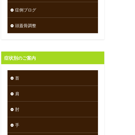
症例ブログ
頭蓋骨調整
症状別のご案内
首
肩
肘
手