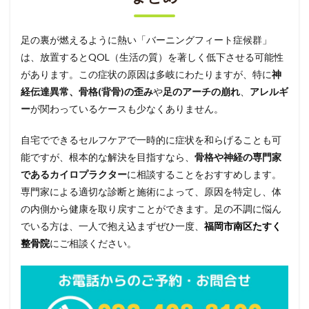
足の裏が燃えるように熱い「バーニングフィート症候群」
は、放置するとQOL（生活の質）を著しく低下させる可能性
があります。この症状の原因は多岐にわたりますが、特に
神
経伝達異常、骨格(背骨)の歪み
や
足のアーチの崩れ
、
アレルギ
ー
が関わっているケースも少なくありません。
自宅でできるセルフケアで一時的に症状を和らげることも可
能ですが、根本的な解決を目指すなら、
骨格や神経の専門家
であるカイロプラクター
に相談することをおすすめします。
専門家による適切な診断と施術によって、原因を特定し、体
の内側から健康を取り戻すことができます。足の不調に悩ん
でいる方は、一人で抱え込まずぜひ一度、
福岡市南区たすく
整骨院
にご相談ください。