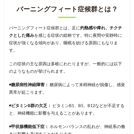
バーニングフィート症候群とは？
バーニングフィート症候群とは、足に
灼熱感や痺れ、チクチ
クとした痛み
を感じる症状の総称です。特に夜間や安静時に
症状が強くなる傾向があり、睡眠を妨げる原因にもなりま
す。
この症状の主な原因は多岐にわたりますが、一般的には以下
のようなものが挙げられます。
◉糖尿病性神経障害：
糖尿病によって末梢神経が損傷し、感覚
異常が起こります。
◉ビタミンB群の欠乏：
ビタミンB1、B5、B12などが不足する
と、神経機能に影響を与えることがあります。
◉甲状腺機能低下症：
ホルモンバランスの乱れが、神経系の働
きに影響を及ぼすことがあります。