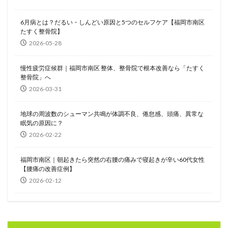
6月病とは？だるい・しんどい原因と5つのセルフケア【福岡市南区
たすく整骨院】
2026-05-28
慢性疲労症候群｜福岡市南区 整体、整骨院で根本改善なら「たすく
整骨院」へ
2026-03-31
地球の周波数のシューマン共鳴が体調不良、倦怠感、頭痛、異常な
眠気の原因に？
2026-02-22
福岡市南区｜朝起きたら突然の右腰の痛みで寝起きが辛い60代女性
【腰痛の改善症例】
2026-02-12