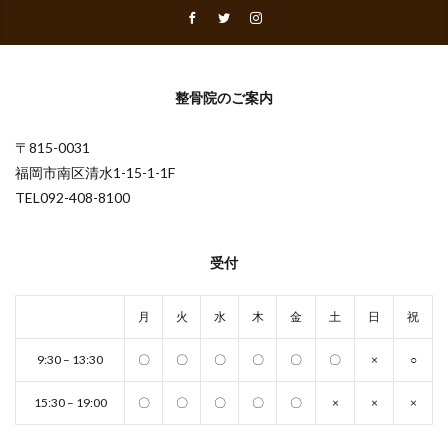
整骨院のご案内
〒815-0031
福岡市南区清水1-15-1-1F
TEL092-408-8100
受付
月
火
水
木
金
土
日
祝
9:30 – 13:30
〇
〇
〇
〇
〇
〇
×
○
15:30 – 19:00
〇
〇
〇
〇
〇
×
×
×