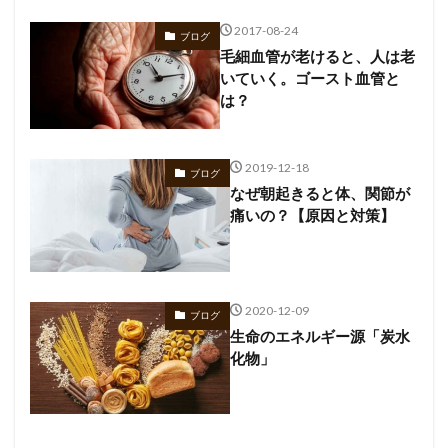
2017-08-24
ブログ
毛細血管が老けると、人は老
いていく。ゴースト血管と
は？
2019-12-18
ブログ
なぜ朝起きると体、関節が
痛いの？【原因と対策】
2020-12-09
ブログ
生命のエネルギー源「炭水
化物」