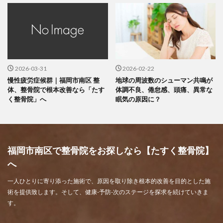
2026-03-31
2026-02-22
慢性疲労症候群｜福岡市南区 整
地球の周波数のシューマン共鳴が
体、整骨院で根本改善なら「たす
体調不良、倦怠感、頭痛、異常な
く整骨院」へ
眠気の原因に？
福岡市南区で整骨院をお探しなら【たすく整骨院】
へ
一人ひとりに寄り添った施術で、原因を取り除き根本的改善を目的とした施
術を提供致します。そして、健康-予防-次のステージを探求を続けていきま
す。