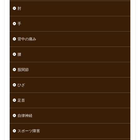
肘
手
背中の痛み
腰
股関節
ひざ
足首
自律神経
スポーツ障害