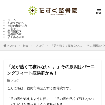
ホーム
初めての方へ
当院の施術内容
スタッフ
整骨院案内
患者様の声
よくある質問
HOME
blog
ブログ
「足が熱くて寝れない…。」その原因はバ
「足が熱くて寝れない…。」その原因はバーニ
ングフィート症候群かも！
ブログ
こんにちは、
福岡市南区たすく整骨院
です。
「足の裏が燃えるように熱い」「足の裏が熱くて寝れない」
「ビリビリと痺れるような感覚がある」