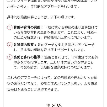
ニングフィート症候群の原因が骨格の歪みや神経圧迫、アレ
ルギーが考え、専門的なアプローチを行います。
具体的な施術内容としては、以下の通りです。
骨盤や背骨の調整：
下肢に繋がる神経の通り道を妨げて
いる骨盤や背骨の歪みを整えます。これにより、神経へ
の圧迫が解放され、神経機能が正常化に向かいます。
足関節の調整：
足のアーチを支える骨格にアプローチ
し、足本来の機能を取り戻すサポートをします。
姿勢と歩行の指導：
施術と合わせて、日常生活での姿勢
や歩き方を指導します。正しい体の使い方を学ぶこと
で、再発を防ぎ、長期的な健康維持につながります。
これらのアプローチによって、足の灼熱感や痺れといった症
状の改善だけでなく、姿勢全体のバランスも整い、より快適
な毎日を送ることが期待できます。
まとめ