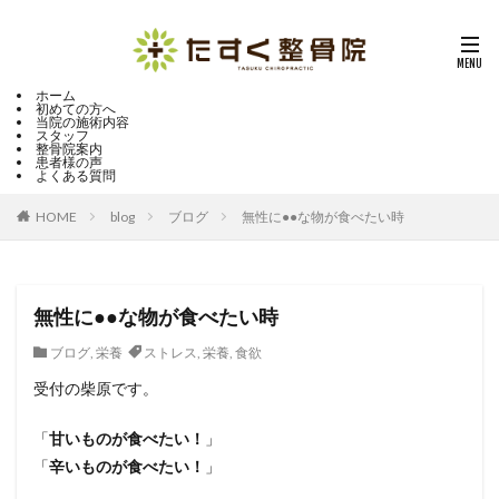
ホーム
初めての方へ
当院の施術内容
スタッフ
整骨院案内
患者様の声
よくある質問
HOME
blog
ブログ
無性に●●な物が食べたい時
無性に●●な物が食べたい時
ブログ
,
栄養
ストレス
,
栄養
,
食欲
受付の柴原です。
「
甘いものが食べたい！
」
「
辛いものが食べたい！
」