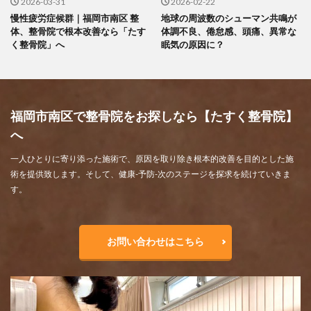
2026-03-31
2026-02-22
慢性疲労症候群｜福岡市南区 整
地球の周波数のシューマン共鳴が
体、整骨院で根本改善なら「たす
体調不良、倦怠感、頭痛、異常な
く整骨院」へ
眠気の原因に？
福岡市南区で整骨院をお探しなら【たすく整骨院】
へ
一人ひとりに寄り添った施術で、原因を取り除き根本的改善を目的とした施
術を提供致します。そして、健康-予防-次のステージを探求を続けていきま
す。
お問い合わせはこちら