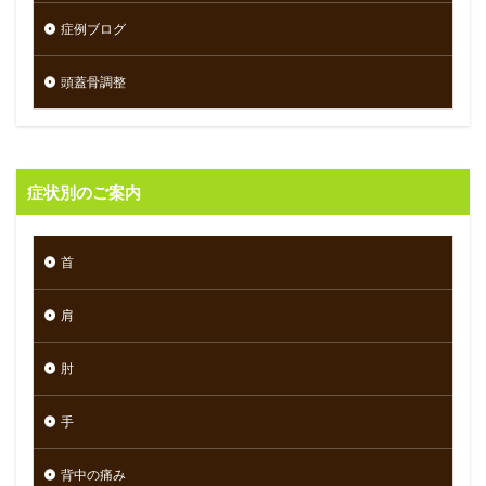
症例ブログ
頭蓋骨調整
症状別のご案内
首
肩
肘
手
背中の痛み