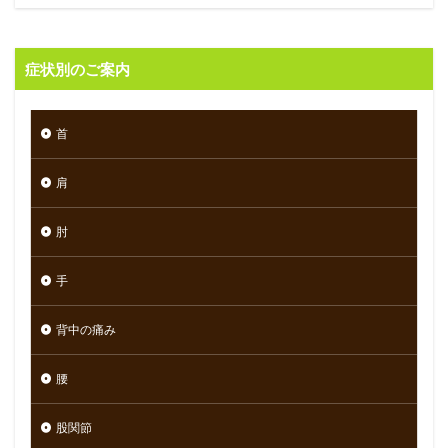
症状別のご案内
首
肩
肘
手
背中の痛み
腰
股関節