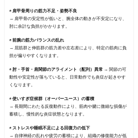
◉
肩甲骨周りの筋力不足・姿勢不良
→ 肩甲骨の安定性が低いと、腕全体の動きが不安定になり、
肘に余計な負担がかかります。
◉
前腕の筋力バランスの乱れ
→ 屈筋群と伸筋群の筋力差や左右差により、特定の筋肉に負
担が偏りやすくなります。
◉
肘・手首・肩関節のアライメント（配列）異常
→ 関節の可
動性や安定性が落ちていると、日常動作でも炎症が起きやす
くなります。
◉
使いすぎ症候群（オーバーユース）の蓄積
→ 長期間にわたる反復動作により、筋肉や腱に微細な損傷が
蓄積し、慢性的な炎症状態となります。
◉
ストレスや睡眠不足による回復力の低下
→ 自律神経の乱れや疲労の蓄積により、組織の修復能力が低