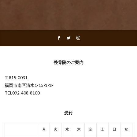
整骨院のご案内
〒815-0031
福岡市南区清水1-15-1-1F
TEL092-408-8100
受付
月
火
水
木
金
土
日
祝