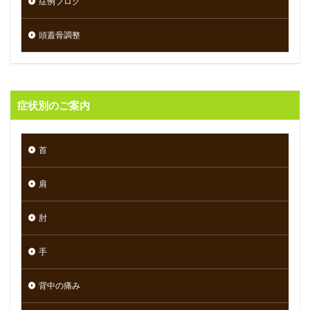
症例ブログ
頭蓋骨調整
症状別のご案内
首
肩
肘
手
背中の痛み