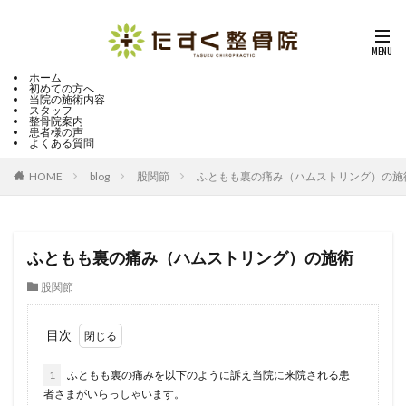
ホーム
初めての方へ
当院の施術内容
スタッフ
整骨院案内
患者様の声
よくある質問
HOME
blog
股関節
ふともも裏の痛み（ハムストリング）の施
ふともも裏の痛み（ハムストリング）の施術
股関節
目次
1
ふともも裏の痛みを以下のように訴え当院に来院される患
者さまがいらっしゃいます。