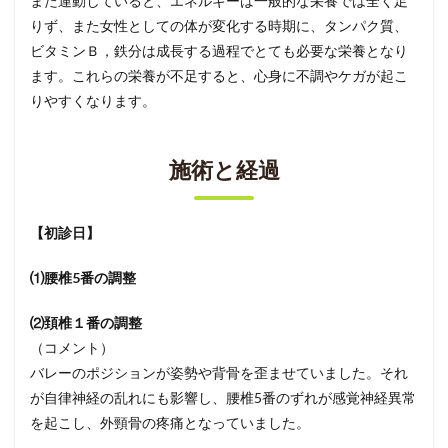
また運動していると、エネルギーは一般的な栄養では全く足
りず、また女性としての体が変化する時期に、タンパク質、
ビタミンＢ，鉄分は成長する過程でとても必要な栄養となり
ます。これらの栄養が不足すると、心身に不調やケガが起こ
りやすくなります。
施術と経過
【初診日】
⑴腰椎5番の調整
⑵頚椎１番の調整
（コメント）
バレーのポジションが姿勢や背骨を歪ませていました。それ
が自律神経の乱れにも影響し、腰椎5番のずれが感覚神経異常
を起こし、外頸骨の疼痛となっていました。