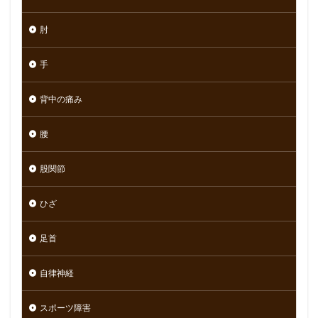
肘
手
背中の痛み
腰
股関節
ひざ
足首
自律神経
スポーツ障害