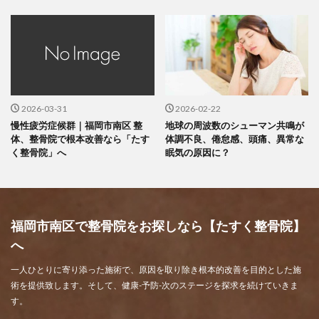
2026-03-31
2026-02-22
慢性疲労症候群｜福岡市南区 整
地球の周波数のシューマン共鳴が
体、整骨院で根本改善なら「たす
体調不良、倦怠感、頭痛、異常な
く整骨院」へ
眠気の原因に？
福岡市南区で整骨院をお探しなら【たすく整骨院】
へ
一人ひとりに寄り添った施術で、原因を取り除き根本的改善を目的とした施
術を提供致します。そして、健康-予防-次のステージを探求を続けていきま
す。