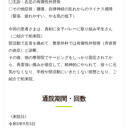
◯主訴：右足の有痛性外脛骨
〇その他症状：腰痛、自律神経の乱れからのマイナス感情
（緊張、疲れやすい、やる気の低下）
今回の患者さまは、真剣に女子バレーに取り組み学生さん
（ご紹介で初来院）
部活動で足首を痛めて、整形外科では有痛性外頸骨（舟状骨
の炎症）と診断。
その後、他の整骨院でテーピングをしっかり固定されてか
ら、再度強い痛みが発症して、精神的にやられて、徐々に元
気がなくなり、学校や部活動にいきたくない状態となり、ご
紹介で初来院。
通院期間・回数
《来院日》
令和5年9月5日