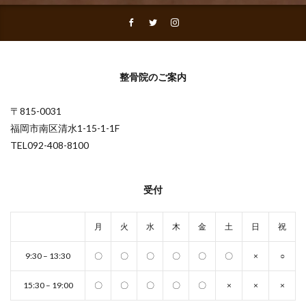
整骨院のご案内
〒815-0031
福岡市南区清水1-15-1-1F
TEL092-408-8100
受付
月
火
水
木
金
土
日
祝
9:30 – 13:30
〇
〇
〇
〇
〇
〇
×
○
15:30 – 19:00
〇
〇
〇
〇
〇
×
×
×