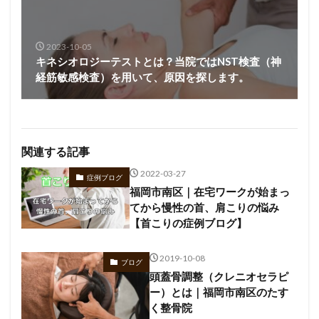
2023-10-05
キネシオロジーテストとは？当院ではNST検査（神
経筋敏感検査）を用いて、原因を探します。
関連する記事
2022-03-27
症例ブログ
福岡市南区｜在宅ワークが始まっ
てから慢性の首、肩こりの悩み
【首こりの症例ブログ】
2019-10-08
ブログ
頭蓋骨調整（クレニオセラピ
ー）とは｜福岡市南区のたす
く整骨院