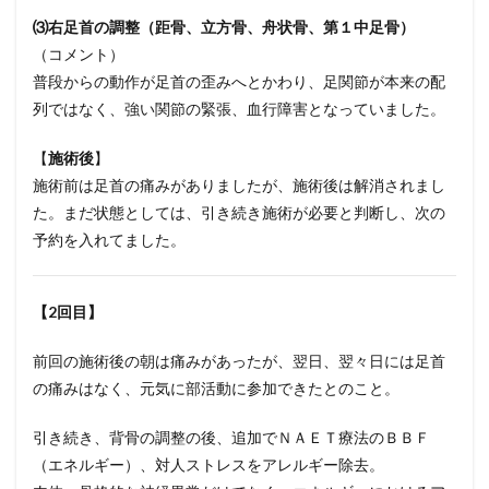
⑶右足首の調整（距骨、立方骨、舟状骨、第１中足骨）
（コメント）
普段からの動作が足首の歪みへとかわり、足関節が本来の配
列ではなく、強い関節の緊張、血行障害となっていました。
【
施術後
】
施術前は足首の痛みがありましたが、施術後は解消されまし
た。まだ状態としては、引き続き施術が必要と判断し、次の
予約を入れてました。
【2回目】
前回の施術後の朝は痛みがあったが、翌日、翌々日には足首
の痛みはなく、元気に部活動に参加できたとのこと。
引き続き、背骨の調整の後、追加でＮＡＥＴ療法のＢＢＦ
（エネルギー）、対人ストレスをアレルギー除去。