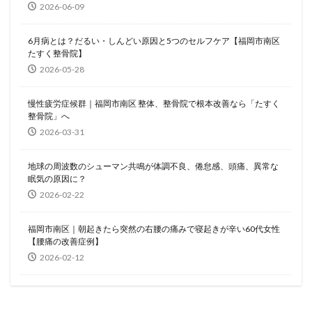
2026-06-09
6月病とは？だるい・しんどい原因と5つのセルフケア【福岡市南区
たすく整骨院】
2026-05-28
慢性疲労症候群｜福岡市南区 整体、整骨院で根本改善なら「たすく
整骨院」へ
2026-03-31
地球の周波数のシューマン共鳴が体調不良、倦怠感、頭痛、異常な
眠気の原因に？
2026-02-22
福岡市南区｜朝起きたら突然の右腰の痛みで寝起きが辛い60代女性
【腰痛の改善症例】
2026-02-12