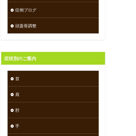
症例ブログ
頭蓋骨調整
症状別のご案内
首
肩
肘
手