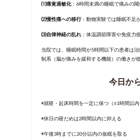
⑴痛覚過敏化
：6時間未満の睡眠で痛みの
⑵慢性痛への移行
：動物実験では睡眠不足
⑶自律神経の乱れ
：体温調節障害や免疫力
当院では、睡眠時間が5時間以下の患者は
制系（脳が痛みを緩和する機能）の働きが
今日か
◉就寝・起床時間を一定に保つ（±1時間以内
◉休日の寝だめは2時間以内に抑える
◉午後3時までに20分以内の仮眠を取る