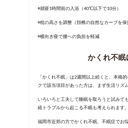
◉就寝1時間前の入浴（40℃以下で10分）
◉枕の高さを調整（頚椎の自然なカーブを保
◉横向き寝で腰への負担を軽減
かくれ不眠
「かくれ不眠」は2週間以上続くと、本格
クで該当項目があった方は、まず生活リズ
いろいろと工夫して睡眠を取ろうと試みて
経トラブルから起こる不眠も考えられます
福岡市近郊の方でかくれ不眠、不眠症でお