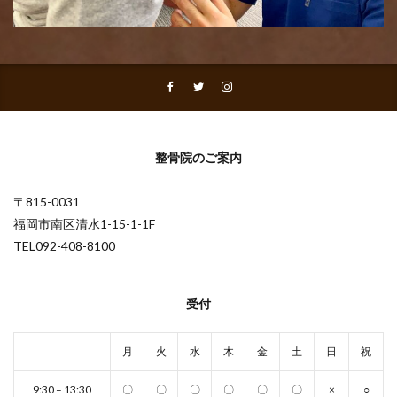
整骨院のご案内
〒815-0031
福岡市南区清水1-15-1-1F
TEL092-408-8100
受付
月
火
水
木
金
土
日
祝
9:30 – 13:30
〇
〇
〇
〇
〇
〇
×
○