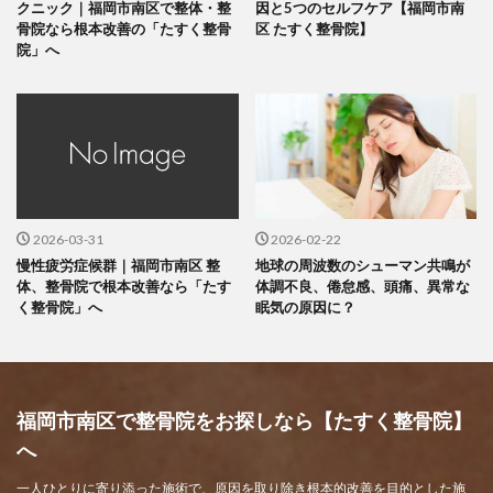
クニック｜福岡市南区で整体・整
因と5つのセルフケア【福岡市南
骨院なら根本改善の「たすく整骨
区 たすく整骨院】
院」へ
2026-03-31
2026-02-22
慢性疲労症候群｜福岡市南区 整
地球の周波数のシューマン共鳴が
体、整骨院で根本改善なら「たす
体調不良、倦怠感、頭痛、異常な
く整骨院」へ
眠気の原因に？
福岡市南区で整骨院をお探しなら【たすく整骨院】
へ
一人ひとりに寄り添った施術で、原因を取り除き根本的改善を目的とした施