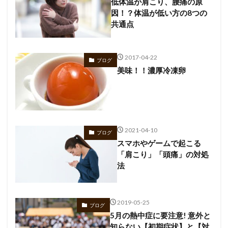
低体温が肩こり、腰痛の原
因！？体温が低い方の8つの
共通点
2017-04-22
ブログ
美味！！濃厚冷凍卵
2021-04-10
ブログ
スマホやゲームで起こる
「肩こり」「頭痛」の対処
法
2019-05-25
ブログ
5月の熱中症に要注意! 意外と
知らない【初期症状】と【対