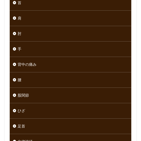
首
肩
肘
手
背中の痛み
腰
股関節
ひざ
足首