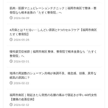
筋肉・筋膜マニュピレーションテクニック｜福岡市南区で整体・整
骨院なら根本改善の「たすく整骨院」へ
2026-06-09
6月病とは？だるい・しんどい原因と5つのセルフケア【福岡市南区
たすく整骨院】
2026-05-28
慢性疲労症候群｜福岡市南区 整体、整骨院で根本改善なら「たすく
整骨院」へ
2026-03-31
地球の周波数のシューマン共鳴が体調不良、倦怠感、頭痛、異常な
眠気の原因に？
2026-02-22
福岡市南区｜朝起きたら突然の右腰の痛みで寝起きが辛い60代女性
【腰痛の改善症例】
2026-02-12