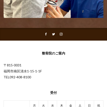
整骨院のご案内
〒815-0031
福岡市南区清水1-15-1-1F
TEL092-408-8100
受付
月
火
水
木
金
土
日
祝