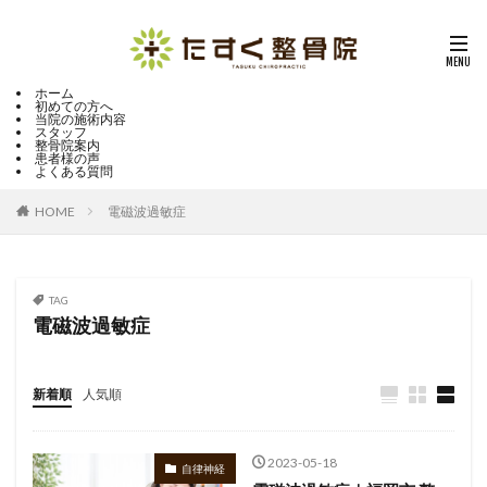
ホーム
初めての方へ
当院の施術内容
スタッフ
整骨院案内
患者様の声
よくある質問
HOME
電磁波過敏症
TAG
電磁波過敏症
新着順
人気順
2023-05-18
自律神経