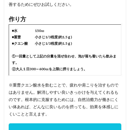
善するためにぜひお試しください。
作り方
■水 150㏄
■重曹 小さじ1/3程度(約1.5ｇ)
■クエン酸 小さじ1/3程度(約1.5ｇ)
①一回量として上記の分量を混ぜ合わせ、泡が落ち着いたら飲みま
す。
②大人１日300～600㏄を上限に摂りましょう。
※重曹クエン酸水を飲むことで、疲れや肩こりを治すもので
はありません。解消しやすい良いきっかけを与えてくれるも
のです。根本的に克服するためには、自然治癒力が働きにく
い体あれば、どんなに良いものを摂っても、効果を体感しに
くいことと言えます。