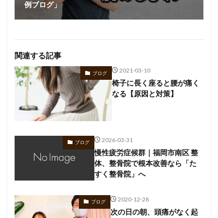
例ブログ」
関連する記事
2021-03-10
ブログ
椅子に長く座ると腰が痛く
なる【原因と対策】
2026-03-31
ブログ
慢性疲労症候群｜福岡市南区 整
体、整骨院で根本改善なら「た
すく整骨院」へ
2020-12-28
ブログ
次の日の朝、頭痛がなく起