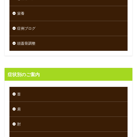
栄養
症例ブログ
頭蓋骨調整
症状別のご案内
首
肩
肘