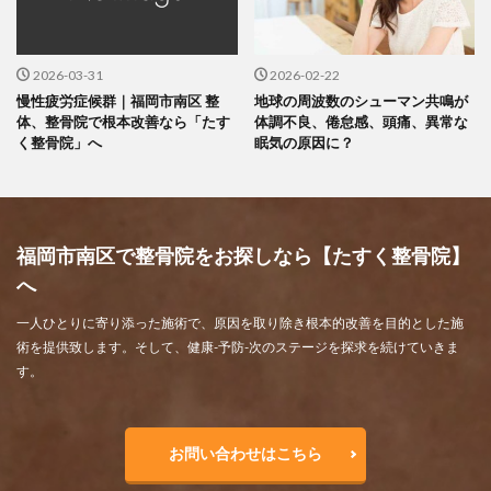
2026-03-31
2026-02-22
慢性疲労症候群｜福岡市南区 整
地球の周波数のシューマン共鳴が
体、整骨院で根本改善なら「たす
体調不良、倦怠感、頭痛、異常な
く整骨院」へ
眠気の原因に？
福岡市南区で整骨院をお探しなら【たすく整骨院】
へ
一人ひとりに寄り添った施術で、原因を取り除き根本的改善を目的とした施
術を提供致します。そして、健康-予防-次のステージを探求を続けていきま
す。
お問い合わせはこちら