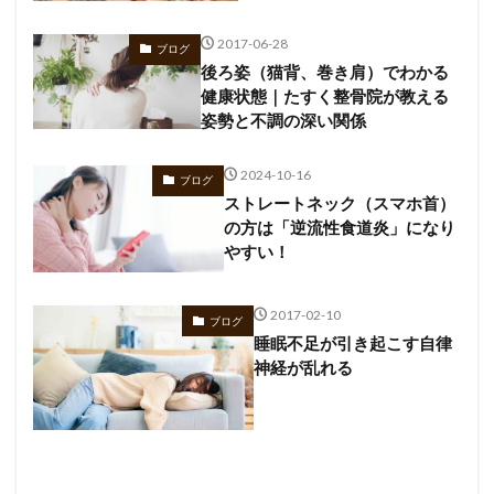
2017-06-28
ブログ
後ろ姿（猫背、巻き肩）でわかる
健康状態｜たすく整骨院が教える
姿勢と不調の深い関係
2024-10-16
ブログ
ストレートネック（スマホ首）
の方は「逆流性食道炎」になり
やすい！
2017-02-10
ブログ
睡眠不足が引き起こす自律
神経が乱れる