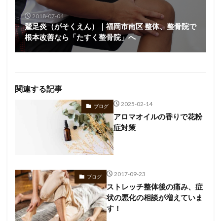
2018-07-04
鵞足炎（がそくえん）｜福岡市南区 整体、整骨院で
根本改善なら「たすく整骨院」へ
関連する記事
2025-02-14
ブログ
アロマオイルの香りで花粉
症対策
2017-09-23
ブログ
ストレッチ整体後の痛み、症
状の悪化の相談が増えていま
す！