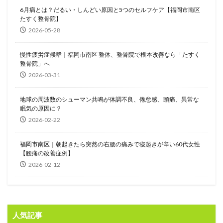
6月病とは？だるい・しんどい原因と5つのセルフケア【福岡市南区
たすく整骨院】
2026-05-28
慢性疲労症候群｜福岡市南区 整体、整骨院で根本改善なら「たすく
整骨院」へ
2026-03-31
地球の周波数のシューマン共鳴が体調不良、倦怠感、頭痛、異常な
眠気の原因に？
2026-02-22
福岡市南区｜朝起きたら突然の右腰の痛みで寝起きが辛い60代女性
【腰痛の改善症例】
2026-02-12
人気記事