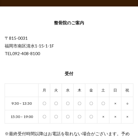
整骨院のご案内
〒815-0031
福岡市南区清水1-15-1-1F
TEL092-408-8100
受付
月
火
水
木
金
土
日
祝
9:30 – 13:30
〇
〇
〇
〇
〇
〇
×
○
15:30 – 19:00
〇
〇
〇
〇
〇
×
×
×
※最終受付時間以降はお電話を取れない場合がございます。予め