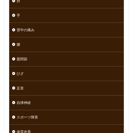
肘
手
背中の痛み
腰
股関節
ひざ
足首
自律神経
スポーツ障害
体質改善