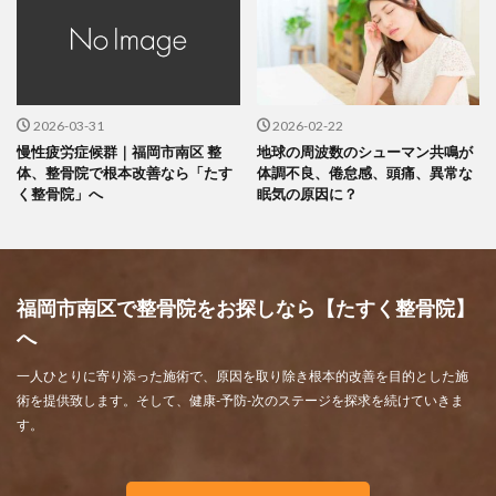
2026-03-31
2026-02-22
慢性疲労症候群｜福岡市南区 整
地球の周波数のシューマン共鳴が
体、整骨院で根本改善なら「たす
体調不良、倦怠感、頭痛、異常な
く整骨院」へ
眠気の原因に？
福岡市南区で整骨院をお探しなら【たすく整骨院】
へ
一人ひとりに寄り添った施術で、原因を取り除き根本的改善を目的とした施
術を提供致します。そして、健康-予防-次のステージを探求を続けていきま
す。