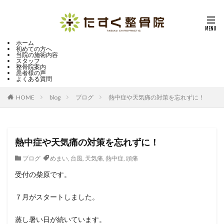
ホーム
初めての方へ
当院の施術内容
スタッフ
整骨院案内
患者様の声
よくある質問
HOME
blog
ブログ
熱中症や天気痛の対策を忘れずに！
熱中症や天気痛の対策を忘れずに！
ブログ
めまい
,
台風
,
天気痛
,
熱中症
,
頭痛
受付の柴原です。
７月がスタートしました。
蒸し暑い日が続いています。