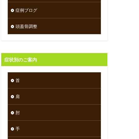
症例ブログ
頭蓋骨調整
症状別のご案内
首
肩
肘
手