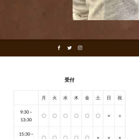
受付
月
火
水
木
金
土
日
祝
9:30 –
〇
〇
〇
〇
〇
〇
×
○
13:30
15:30 –
〇
〇
〇
〇
〇
×
×
×