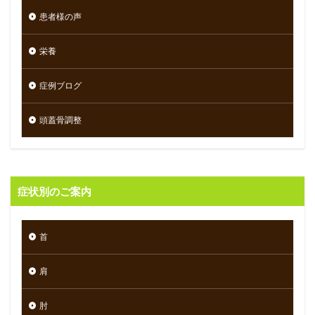
患者様の声
栄養
症例ブログ
頭蓋骨調整
症状別のご案内
首
肩
肘