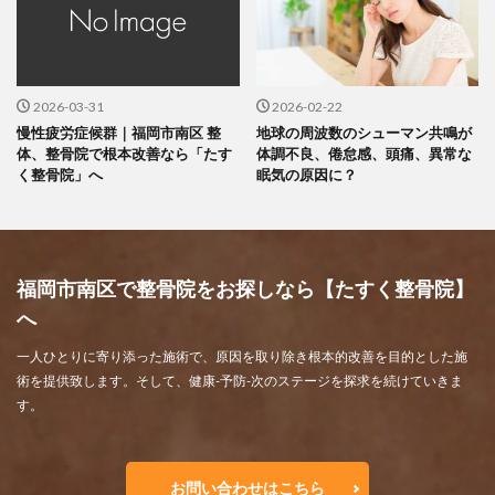
2026-03-31
2026-02-22
慢性疲労症候群｜福岡市南区 整
地球の周波数のシューマン共鳴が
体、整骨院で根本改善なら「たす
体調不良、倦怠感、頭痛、異常な
く整骨院」へ
眠気の原因に？
福岡市南区で整骨院をお探しなら【たすく整骨院】
へ
一人ひとりに寄り添った施術で、原因を取り除き根本的改善を目的とした施
術を提供致します。そして、健康-予防-次のステージを探求を続けていきま
す。
お問い合わせはこちら