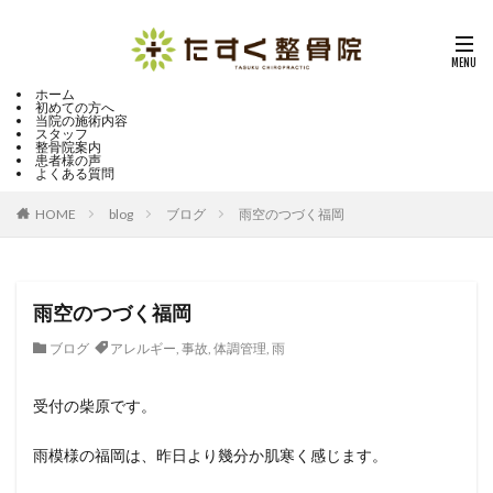
ホーム
初めての方へ
当院の施術内容
スタッフ
整骨院案内
患者様の声
よくある質問
HOME
blog
ブログ
雨空のつづく福岡
雨空のつづく福岡
ブログ
アレルギー
,
事故
,
体調管理
,
雨
受付の柴原です。
雨模様の福岡は、昨日より幾分か肌寒く感じます。