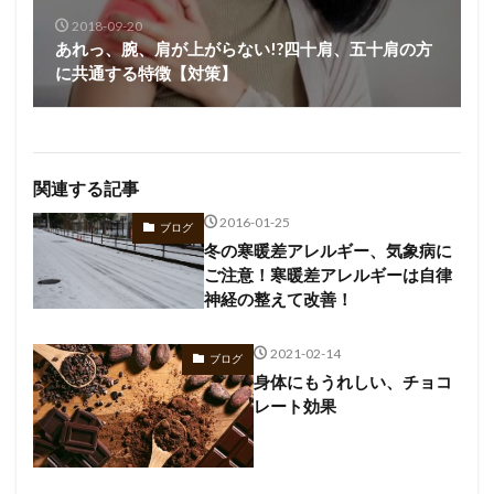
2018-09-20
あれっ、腕、肩が上がらない!?四十肩、五十肩の方
に共通する特徴【対策】
関連する記事
2016-01-25
ブログ
冬の寒暖差アレルギー、気象病に
ご注意！寒暖差アレルギーは自律
神経の整えて改善！
2021-02-14
ブログ
身体にもうれしい、チョコ
レート効果