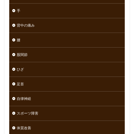
手
背中の痛み
腰
股関節
ひざ
足首
自律神経
スポーツ障害
体質改善