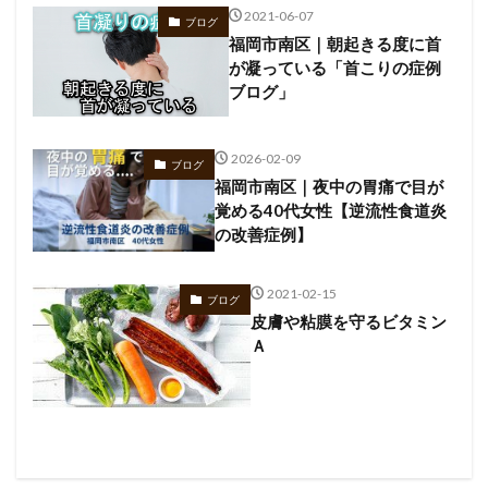
2021-06-07
ブログ
福岡市南区｜朝起きる度に首
が凝っている「首こりの症例
ブログ」
2026-02-09
ブログ
福岡市南区｜夜中の胃痛で目が
覚める40代女性【逆流性食道炎
の改善症例】
2021-02-15
ブログ
皮膚や粘膜を守るビタミン
Ａ