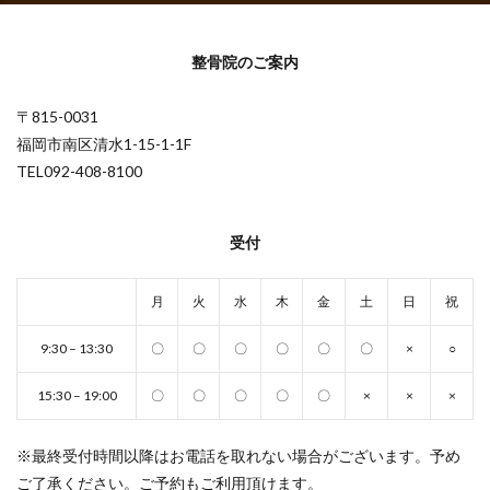
整骨院のご案内
〒815-0031
福岡市南区清水1-15-1-1F
TEL092-408-8100
受付
月
火
水
木
金
土
日
祝
9:30 – 13:30
〇
〇
〇
〇
〇
〇
×
○
15:30 – 19:00
〇
〇
〇
〇
〇
×
×
×
※最終受付時間以降はお電話を取れない場合がございます。予め
ご了承ください。ご予約もご利用頂けます。