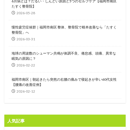
6月病とは？だるい・しんどい原因と5つのセルフケア【福岡市南区
たすく整骨院】
2026-05-28
慢性疲労症候群｜福岡市南区 整体、整骨院で根本改善なら「たすく
整骨院」へ
2026-03-31
地球の周波数のシューマン共鳴が体調不良、倦怠感、頭痛、異常な
眠気の原因に？
2026-02-22
福岡市南区｜朝起きたら突然の右腰の痛みで寝起きが辛い60代女性
【腰痛の改善症例】
2026-02-12
人気記事