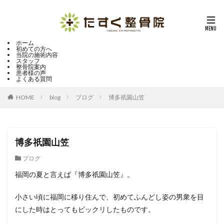
ホーム
初めての方へ
当院の施術内容
スタッフ
整骨院案内
患者様の声
よくある質問
HOME
blog
ブログ
博多祇園山笠
博多祇園山笠
ブログ
福岡の夏と言えば『博多祇園山笠』。
小さい頃に福岡に移り住んで、初めてふんどし姿の男衆を目
にした時はとってもビックリしたものです。