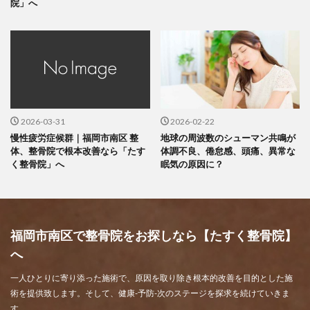
院」へ
2026-03-31
2026-02-22
慢性疲労症候群｜福岡市南区 整
地球の周波数のシューマン共鳴が
体、整骨院で根本改善なら「たす
体調不良、倦怠感、頭痛、異常な
く整骨院」へ
眠気の原因に？
福岡市南区で整骨院をお探しなら【たすく整骨院】
へ
一人ひとりに寄り添った施術で、原因を取り除き根本的改善を目的とした施
術を提供致します。そして、健康-予防-次のステージを探求を続けていきま
す。