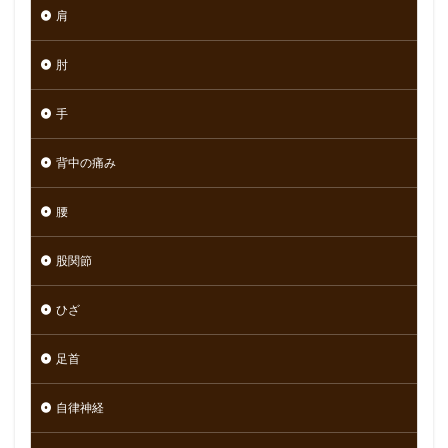
肩
肘
手
背中の痛み
腰
股関節
ひざ
足首
自律神経