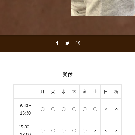
受付
月
火
水
木
金
土
日
祝
9:30 –
〇
〇
〇
〇
〇
〇
×
○
13:30
15:30 –
〇
〇
〇
〇
〇
×
×
×
19:00