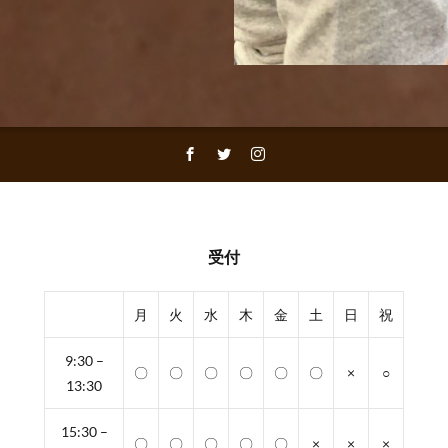
受付
月
火
水
木
金
土
日
祝
9:30 –
〇
〇
〇
〇
〇
〇
×
○
13:30
15:30 –
〇
〇
〇
〇
〇
×
×
×