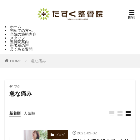
ホーム
初めての方へ
当院の施術内容
スタッフ
整骨院案内
患者様の声
よくある質問
HOME
急な痛み
TAG
急な痛み
新着順
人気順
2021-05-02
ブログ