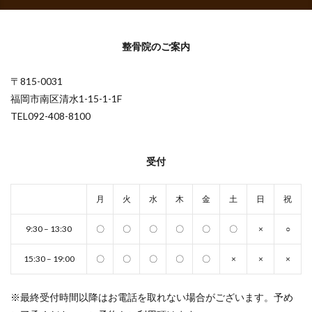
整骨院のご案内
〒815-0031
福岡市南区清水1-15-1-1F
TEL092-408-8100
受付
月
火
水
木
金
土
日
祝
9:30 – 13:30
〇
〇
〇
〇
〇
〇
×
○
15:30 – 19:00
〇
〇
〇
〇
〇
×
×
×
※最終受付時間以降はお電話を取れない場合がございます。予め